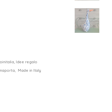
initalia
,
Idee regalo
maporta
,
Made in Italy