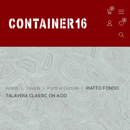
0
0
Home
Tavola
Piatti e Ciotole
PIATTO FONDO
TALAVERA CLASSIC ON ACID